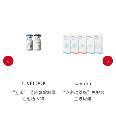
JUVELOOK
saypha
用照
“芳蜜” 喬雅露軟組織
“克洛瑪藥廠”思妃公
“
菌)
注射植入物
主玻尿酸